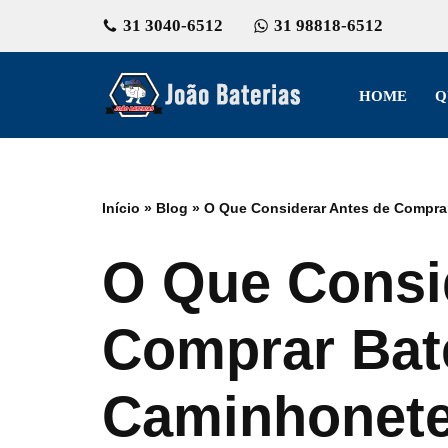
31 3040-6512
31 98818-6512
Pular
para
HOME
Q
o
conteúdo
Início
»
Blog
»
O Que Considerar Antes de Comprar
O Que Consi
Comprar Bate
Caminhonete