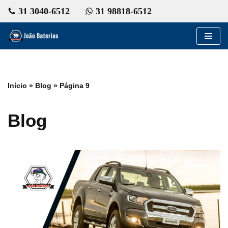
31 3040-6512
31 98818-6512
Pular
para
o
conteúdo
Início
»
Blog
»
Página 9
Blog